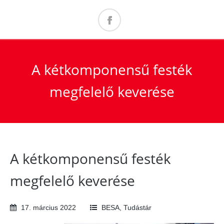
A kétkomponensű festék
megfelelő keverése
A kétkomponensű festék
megfelelő keverése
17
.
március
2022
BESA
,
Tudástár