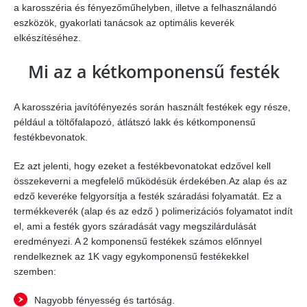
a karosszéria és fényezőműhelyben, illetve a felhasználandó
eszközök, gyakorlati tanácsok az optimális keverék
elkészítéséhez.
Mi az a kétkomponensű festék
A karosszéria javítófényezés során használt festékek egy része,
például a töltőfalapozó, átlátszó lakk és kétkomponensű
festékbevonatok.
Ez azt jelenti, hogy ezeket a festékbevonatokat edzővel kell
összekeverni a megfelelő működésük érdekében.Az alap és az
edző keveréke felgyorsítja a festék száradási folyamatát. Ez a
termékkeverék (alap és az edző ) polimerizációs folyamatot indít
el, ami a festék gyors száradását vagy megszilárdulását
eredményezi. A 2 komponensű festékek számos előnnyel
rendelkeznek az 1K vagy egykomponensű festékekkel
szemben:
Nagyobb fényesség és tartóság.