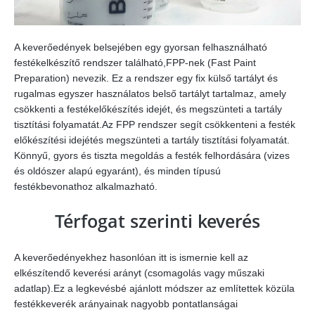
A keverőedények belsejében egy gyorsan felhasználható
festékelkészítő rendszer található,FPP-nek (Fast Paint
Preparation) nevezik. Ez a rendszer egy fix külső tartályt és
rugalmas egyszer használatos belső tartályt tartalmaz, amely
csökkenti a festékelőkészítés idejét, és megszünteti a tartály
tisztítási folyamatát.Az FPP rendszer segít csökkenteni a festék
előkészítési idejétés megszünteti a tartály tisztítási folyamatát.
Könnyű, gyors és tiszta megoldás a festék felhordására (vizes
és oldószer alapú egyaránt), és minden típusú
festékbevonathoz alkalmazható.
Térfogat szerinti keverés
A keverőedényekhez hasonlóan itt is ismernie kell az
elkészítendő keverési arányt (csomagolás vagy műszaki
adatlap).Ez a legkevésbé ajánlott módszer az említettek közüla
festékkeverék arányainak nagyobb pontatlanságai