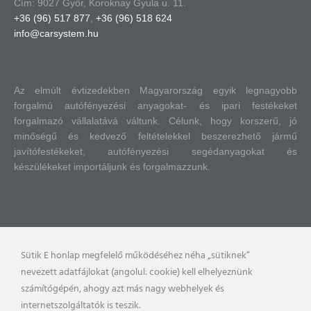
Cím: 9027 Győr, Koroknay Gyula u. 11.
+36 (96) 517 877
,
+36 (96) 518 624
info@carsystem.hu
Az elmúlt évtizedekben Magyarország egyik legnagyobb
forgalmú autófényezési anyagokat- és ipari festékeket
forgalmazó vállalatává váltunk.
Célunk, hogy korszerű, jó
minőségű és kedvező feltételekkel beszerezhető jármű
javítófestékeket, autófényezési segédanyagokat és
készülékeket importáljunk és forgalmazzunk.
Sütik E honlap megfelelő működéséhez néha „sütiknek”
nevezett adatfájlokat (angolul: cookie) kell elhelyeznünk
számítógépén, ahogy azt más nagy webhelyek és
internetszolgáltatók is teszik.