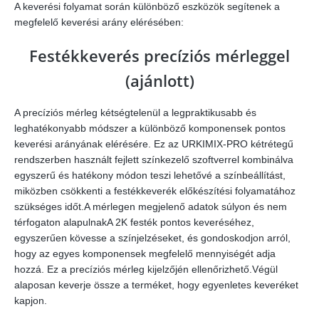
A keverési folyamat során különböző eszközök segítenek a
megfelelő keverési arány elérésében:
Festékkeverés precíziós mérleggel
(ajánlott)
A precíziós mérleg kétségtelenül a legpraktikusabb és
leghatékonyabb módszer a különböző komponensek pontos
keverési arányának elérésére. Ez az URKIMIX-PRO kétrétegű
rendszerben használt fejlett színkezelő szoftverrel kombinálva
egyszerű és hatékony módon teszi lehetővé a színbeállítást,
miközben csökkenti a festékkeverék előkészítési folyamatához
szükséges időt.A mérlegen megjelenő adatok súlyon és nem
térfogaton alapulnakA 2K festék pontos keveréséhez,
egyszerűen kövesse a színjelzéseket, és gondoskodjon arról,
hogy az egyes komponensek megfelelő mennyiségét adja
hozzá. Ez a precíziós mérleg kijelzőjén ellenőrizhető.Végül
alaposan keverje össze a terméket, hogy egyenletes keveréket
kapjon.