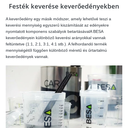
Festék keverése keverőedényekben
A keverőedény egy másik módszer, amely lehetővé teszi a
keverési mennyiség egyszerű kiszámítását az edényekre
nyomtatott komponens szabályok betartásávalA BESA
keverőedényein különböző keverési arányokkal vannak
feltüntetve (1:1, 2:1, 3:1, 4:1 stb.). A felhordandó termék
mennyiségétől függően különböző méretű és űrtartalmú
keverőedények vannak.