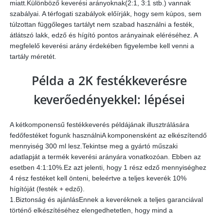
miatt.Különböző keverési arányoknak(2:1, 3:1 stb.) vannak
szabályai. A térfogati szabályok előírják, hogy sem kúpos, sem
túlzottan függőleges tartályt nem szabad használni a festék,
átlátszó lakk, edző és hígító pontos arányainak eléréséhez. A
megfelelő keverési arány érdekében figyelembe kell venni a
tartály méretét.
Példa a 2K festékkeverésre
keverőedényekkel: lépései
A kétkomponensű festékkeverés példájának illusztrálására
fedőfestéket fogunk használniA komponensként az elkészítendő
mennyiség 300 ml lesz.Tekintse meg a gyártó műszaki
adatlapját a termék keverési arányára vonatkozóan. Ebben az
esetben 4:1:10%.Ez azt jelenti, hogy 1 rész edző mennyiséghez
4 rész festéket kell önteni, beleértve a teljes keverék 10%
hígítóját (festék + edző).
1.Biztonság és ajánlásEnnek a keveréknek a teljes garanciával
történő elkészítéséhez elengedhetetlen, hogy mind a