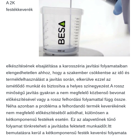
A 2K
festékkeverék
elkészítésének elsajátítása a karosszéria javítási folyamataiban
elengedhetetlen ahhoz, hogy a szakember csökkentse az idő és
termékfelhasználást a javítás során, elkerülve ezzel az
ismétlődő munkát és biztosítva a helyes színegyezést.A rossz
minőségű javítás gyakran a nem megfelelő közbenső bevonat
előkészítésével vagy a rossz felhordási folyamattal függ össze.
Néha azonban a probléma a felhordandó termék keverékének
nem megfelelő előkészítéséből adódhat, különösen a
kétkomponensű festékek esetén. Ez az alapvetőnek tűnő
folyamat tönkreteheti a javításba fektetett munkaidőt.Itt
bemutatásra kerül a kétkomponensű festék keverési folyamata