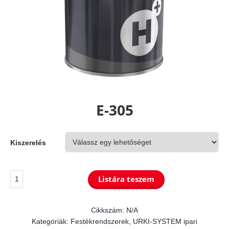
E-305
Kiszerelés
E-
Listára teszem
305
mennyiség
Cikkszám:
N/A
Kategóriák:
Festékrendszerek
,
URKI-SYSTEM ipari