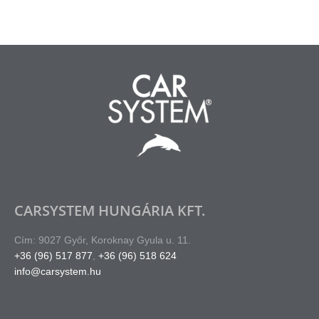
CARSYSTEM HUNGÁRIA KFT.
Cím: 9027 Győr, Koroknay Gyula u. 11.
+36 (96) 517 877
,
+36 (96) 518 624
info@carsystem.hu