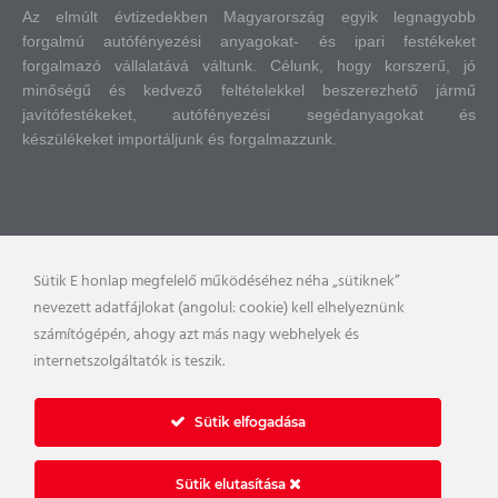
Az elmúlt évtizedekben Magyarország egyik legnagyobb
forgalmú autófényezési anyagokat- és ipari festékeket
forgalmazó vállalatává váltunk.
Célunk, hogy korszerű, jó
minőségű és kedvező feltételekkel beszerezhető jármű
javítófestékeket, autófényezési segédanyagokat és
készülékeket importáljunk és forgalmazzunk.
Sütik E honlap megfelelő működéséhez néha „sütiknek”
nevezett adatfájlokat (angolul: cookie) kell elhelyeznünk
számítógépén, ahogy azt más nagy webhelyek és
internetszolgáltatók is teszik.
Sütik elfogadása
Sütik elutasítása