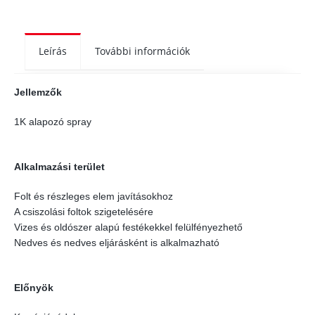
Leírás
További információk
Jellemzők
1K alapozó spray
Alkalmazási terület
Folt és részleges elem javításokhoz
A csiszolási foltok szigetelésére
Vizes és oldószer alapú festékekkel felülfényezhető
Nedves és nedves eljárásként is alkalmazható
Előnyök