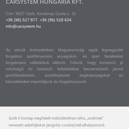
CARSYSTEM HUNGÁRIA KFT.
Cím: 9027 Győr, Koroknay Gyula u. 11.
+36 (96) 517 877
,
+36 (96) 518 624
info@carsystem.hu
Az elmúlt évtizedekben Magyarország egyik legnagyobb
forgalmú autófényezési anyagokat- és ipari festékeket
forgalmazó vállalatává váltunk.
Célunk, hogy korszerű, jó
minőségű és kedvező feltételekkel beszerezhető jármű
javítófestékeket, autófényezési segédanyagokat és
készülékeket importáljunk és forgalmazzunk.
Sütik E honlap megfelelő működéséhez néha „sütiknek”
nevezett adatfájlokat (angolul: cookie) kell elhelyeznünk