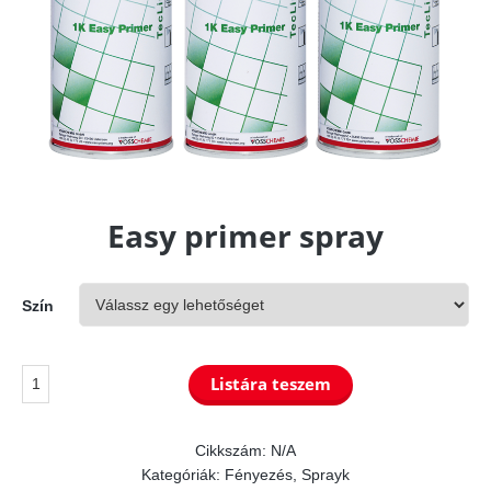
Easy primer spray
Szín
Easy
Listára teszem
primer
spray
Cikkszám:
N/A
Kategóriák:
Fényezés
,
Sprayk
mennyiség