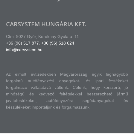
CARSYSTEM HUNGÁRIA KFT.
Cím: 9027 Győr, Koroknay Gyula u. 11.
+36 (96) 517 877
,
+36 (96) 518 624
info@carsystem.hu
Az elmúlt évtizedekben Magyarország egyik legnagyobb
forgalmú autófényezési anyagokat- és ipari festékeket
forgalmazó vállalatává váltunk.
Célunk, hogy korszerű, jó
minőségű és kedvező feltételekkel beszerezhető jármű
javítófestékeket, autófényezési segédanyagokat és
készülékeket importáljunk és forgalmazzunk.