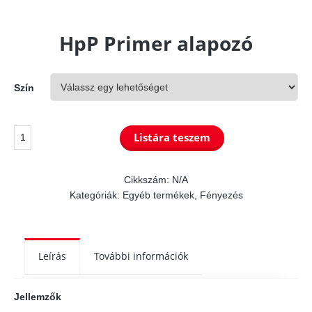
HpP Primer alapozó
Szín
HpP
Listára teszem
Primer
alapozó
Cikkszám:
N/A
Kategóriák:
Egyéb termékek
,
Fényezés
mennyiség
Leírás
További információk
Jellemzők