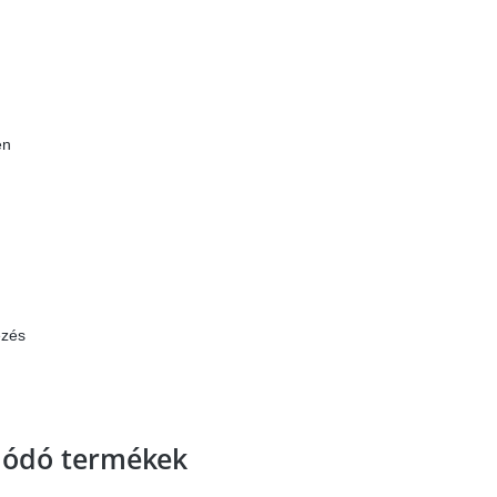
en
ezés
lódó termékek