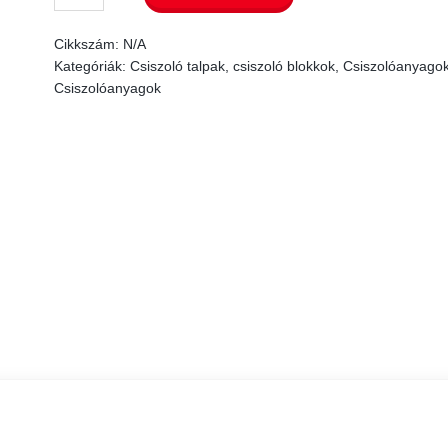
Interface
Cikkszám:
N/A
tányér
Kategóriák:
Csiszoló talpak, csiszoló blokkok
,
Csiszolóanyago
150
Csiszolóanyagok
mm
mennyiség