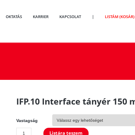
OKTATÁS
KARRIER
KAPCSOLAT
|
LISTÁM (KOSÁR)
IFP.10 Interface tányér 150
Vastagság
IFP.10
Listára teszem