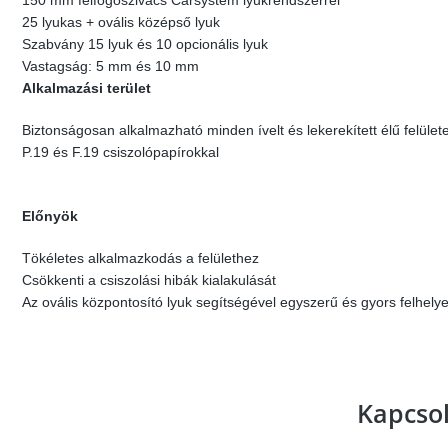
150 mm felfogószivacs Carsystem lyukrendszerrel
25 lyukas + ovális középső lyuk
Szabvány 15 lyuk és 10 opcionális lyuk
Vastagság: 5 mm és 10 mm
Alkalmazási terület
Biztonságosan alkalmazható minden ívelt és lekerekített élű felület
P.19 és F.19 csiszolópapírokkal
Előnyök
Tökéletes alkalmazkodás a felülethez
Csökkenti a csiszolási hibák kialakulását
Az ovális központosító lyuk segítségével egyszerű és gyors felhely
Kapcso