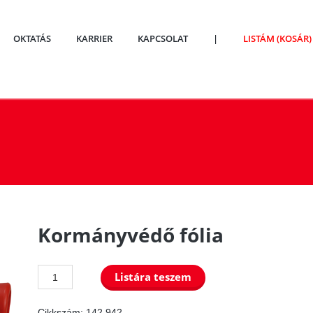
OKTATÁS
KARRIER
KAPCSOLAT
|
LISTÁM (KOSÁR)
Kormányvédő fólia
Kormányvédő
Listára teszem
fólia
Cikkszám:
142.942