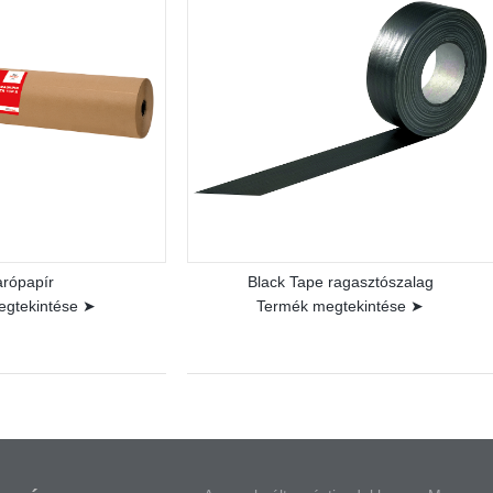
arópapír
Black Tape ragasztószalag
egtekintése ➤
Termék megtekintése ➤