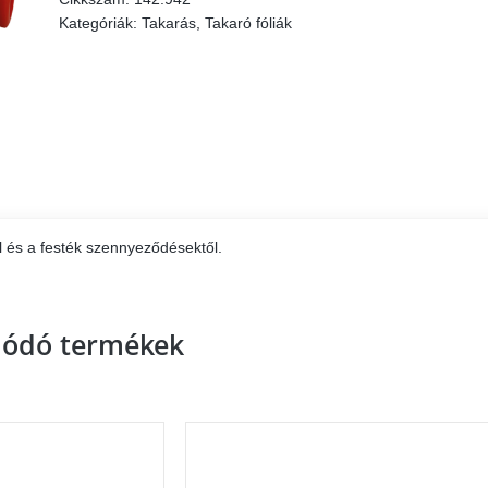
mennyiség
Kategóriák:
Takarás
,
Takaró fóliák
ól és a festék szennyeződésektől.
lódó termékek