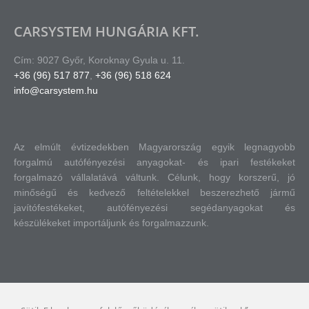
CARSYSTEM HUNGÁRIA KFT.
Cím: 9027 Győr, Koroknay Gyula u. 11.
+36 (96) 517 877
,
+36 (96) 518 624
info@carsystem.hu
Az elmúlt évtizedekben Magyarország egyik legnagyobb
forgalmú autófényezési anyagokat- és ipari festékeket
forgalmazó vállalatává váltunk.
Célunk, hogy korszerű, jó
minőségű és kedvező feltételekkel beszerezhető jármű
javítófestékeket, autófényezési segédanyagokat és
készülékeket importáljunk és forgalmazzunk.