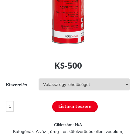
KS-500
Kiszerelés
KS-
Listára teszem
500
mennyiség
Cikkszám:
N/A
Kategóriák:
Alváz-, üreg-, és kőfelverődés elleni védelem
,