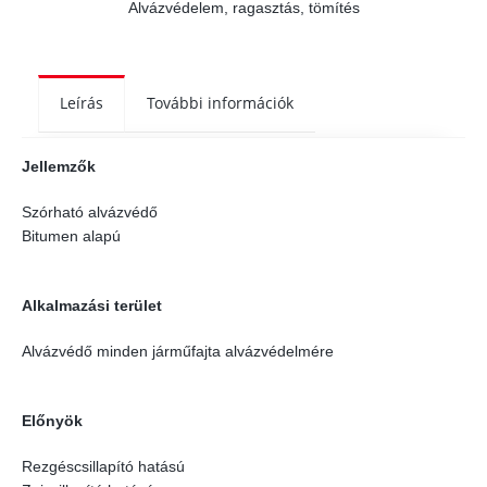
Alvázvédelem, ragasztás, tömítés
Leírás
További információk
Jellemzők
Szórható alvázvédő
Bitumen alapú
Alkalmazási terület
Alvázvédő minden járműfajta alvázvédelmére
Előnyök
Rezgéscsillapító hatású