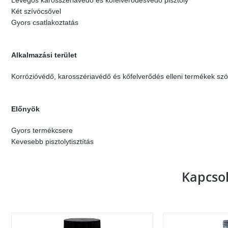
Levegős karosszériavédő és kőfelverődésvédő pisztoly
Két szívócsővel
Gyors csatlakoztatás
Alkalmazási terület
Korrózióvédő, karosszériavédő és kőfelverődés elleni termékek sz
Előnyök
Gyors termékcsere
Kevesebb pisztolytisztítás
Kapcso