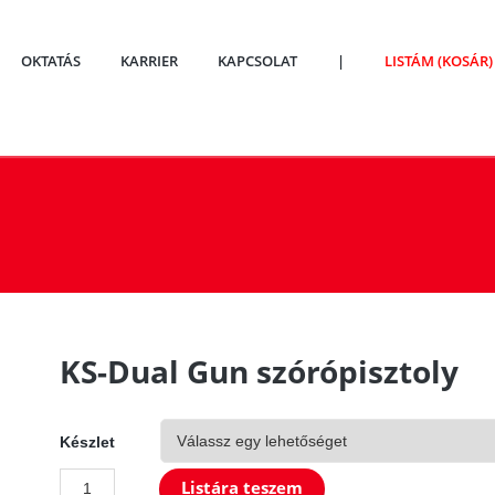
OKTATÁS
KARRIER
KAPCSOLAT
|
LISTÁM (KOSÁR)
KS-Dual Gun szórópisztoly
Készlet
KS-
Listára teszem