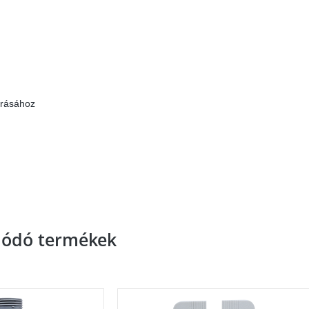
órásához
lódó termékek