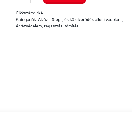
Dual
Cikkszám:
N/A
Gun
Kategóriák:
Alváz-, üreg-, és kőfelverődés elleni védelem
,
szórópisztoly
Alvázvédelem, ragasztás, tömítés
mennyiség