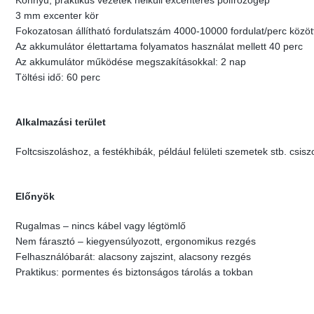
Könnyű, praktikus vezeték nélküli excenteres polírozógép
3 mm excenter kör
Fokozatosan állítható fordulatszám 4000-10000 fordulat/perc közöt
Az akkumulátor élettartama folyamatos használat mellett 40 perc
Az akkumulátor működése megszakításokkal: 2 nap
Töltési idő: 60 perc
Alkalmazási terület
Foltcsiszoláshoz, a festékhibák, például felületi szemetek stb. csis
Előnyök
Rugalmas – nincs kábel vagy légtömlő
Nem fárasztó – kiegyensúlyozott, ergonomikus rezgés
Felhasználóbarát: alacsony zajszint, alacsony rezgés
Praktikus: pormentes és biztonságos tárolás a tokban