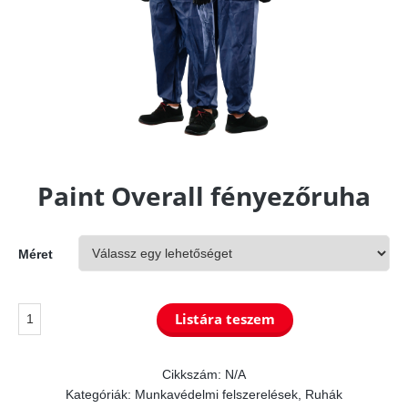
Paint Overall fényezőruha
Méret
Paint
Listára teszem
Overall
fényezőruha
Cikkszám:
N/A
Kategóriák:
Munkavédelmi felszerelések
,
Ruhák
mennyiség