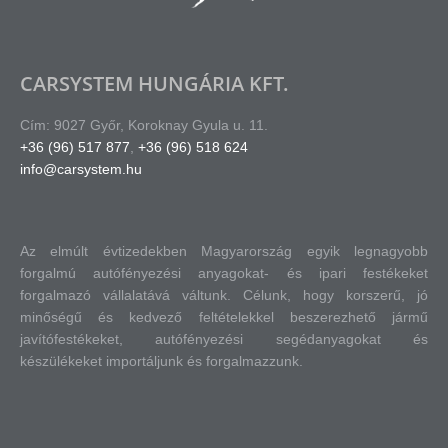
CARSYSTEM HUNGÁRIA KFT.
Cím: 9027 Győr, Koroknay Gyula u. 11.
+36 (96) 517 877
,
+36 (96) 518 624
info@carsystem.hu
Az elmúlt évtizedekben Magyarország egyik legnagyobb
forgalmú autófényezési anyagokat- és ipari festékeket
forgalmazó vállalatává váltunk.
Célunk, hogy korszerű, jó
minőségű és kedvező feltételekkel beszerezhető jármű
javítófestékeket, autófényezési segédanyagokat és
készülékeket importáljunk és forgalmazzunk.