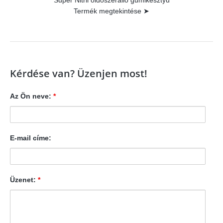
Super Nitril oldószerálló gumikesztyű
Termék megtekintése ➤
Kérdése van? Üzenjen most!
Az Ön neve:
*
E-mail címe:
Üzenet:
*