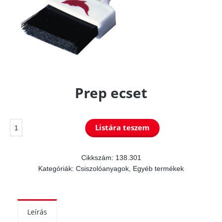
Prep ecset
Prep
Listára teszem
ecset
mennyiség
Cikkszám:
138.301
Kategóriák:
Csiszolóanyagok
,
Egyéb termékek
Leírás