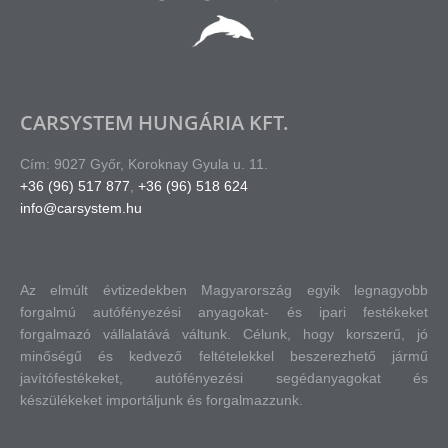
CARSYSTEM HUNGÁRIA KFT.
Cím: 9027 Győr, Koroknay Gyula u. 11.
+36 (96) 517 877
,
+36 (96) 518 624
info@carsystem.hu
Az elmúlt évtizedekben Magyarország egyik legnagyobb
forgalmú autófényezési anyagokat- és ipari festékeket
forgalmazó vállalatává váltunk.
Célunk, hogy korszerű, jó
minőségű és kedvező feltételekkel beszerezhető jármű
javítófestékeket, autófényezési segédanyagokat és
készülékeket importáljunk és forgalmazzunk.