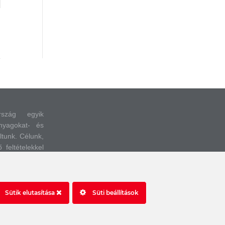
rszág egyik
nyagokat- és
áltunk.
Célunk,
feltételekkel
autófényezési
ortáljunk és
Sütik elutasítása
Süti beállítások
Impresszum
Nyilatkozatok, tájékoztatók