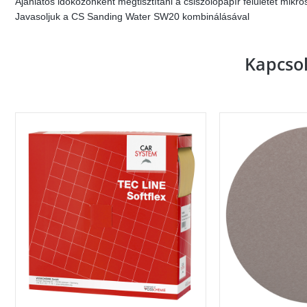
Ajánlatos időközönként megtisztítani a csiszolópapír felületét mikr
Javasoljuk a CS Sanding Water SW20 kombinálásával
Kapcso