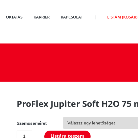
OKTATÁS
KARRIER
KAPCSOLAT
|
LISTÁM (KOSÁR)
ProFlex Jupiter Soft H2O 75
Szemcseméret
ProFlex
Listára teszem