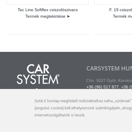
Tec Line Softflex csiszolószivacs
F. 19 csisz
Termék megtekintése ➤
Termék m
CARSYSTEM HUN
Cím: 9027 Győr, Korokna
+36 (96) 517 877
,
+36 (
info@carsystem.hu
Sütik E honlap megfelelő működéséhez néha „sütiknek” 
(angolul: cookie) kell elhelyeznünk számítógépén, aho
internetszolgáltatók is teszik.
2021. © carsystem.hu | Készítette: