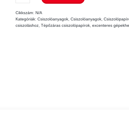
Jupiter
Cikkszám:
N/A
Soft
Kategóriák:
Csiszolóanyagok
,
Csiszolóanyagok
,
Csiszolópapír
H2O
csiszoláshoz
,
Tépőzáras csiszolópapírok, excenteres gépekh
75
mm
mennyiség