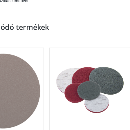
oszálas kendővel
lódó termékek