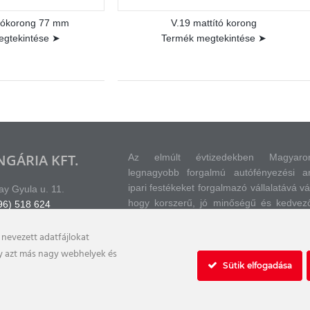
olókorong 77 mm
V.19 mattító korong
egtekintése ➤
Termék megtekintése ➤
GÁRIA KFT.
Az elmúlt évtizedekben Magyaro
legnagyobb forgalmú autófényezési a
ipari festékeket forgalmazó vállalatává v
y Gyula u. 11.
hogy korszerű, jó minőségű és kedvező 
96) 518 624
beszerezhető jármű javítófestékeket, 
segédanyagokat és készülékeket imp
nevezett adatfájlokat
forgalmazzunk.
gy azt más nagy webhelyek és
Sütik elfogadása