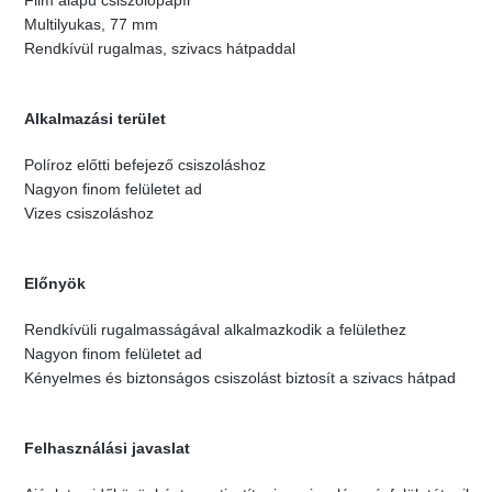
Film alapú csiszolópapír
Multilyukas, 77 mm
Rendkívül rugalmas, szivacs hátpaddal
Alkalmazási terület
Políroz előtti befejező csiszoláshoz
Nagyon finom felületet ad
Vizes csiszoláshoz
Előnyök
Rendkívüli rugalmasságával alkalmazkodik a felülethez
Nagyon finom felületet ad
Kényelmes és biztonságos csiszolást biztosít a szivacs hátpad
Felhasználási javaslat