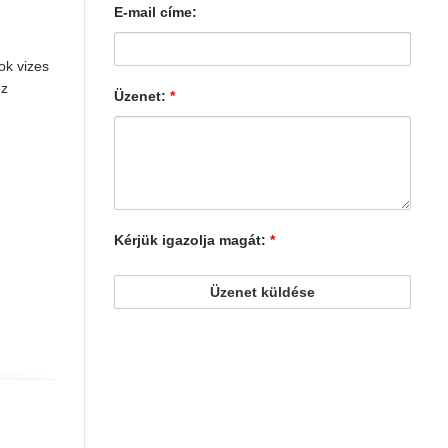
E-mail címe:
ok vizes
ez
Üzenet:
*
Kérjük igazolja magát:
*