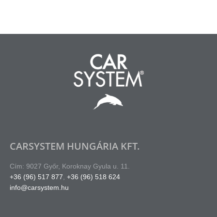
CARSYSTEM HUNGÁRIA KFT.
Cím: 9027 Győr, Koroknay Gyula u. 11.
+36 (96) 517 877
,
+36 (96) 518 624
info@carsystem.hu