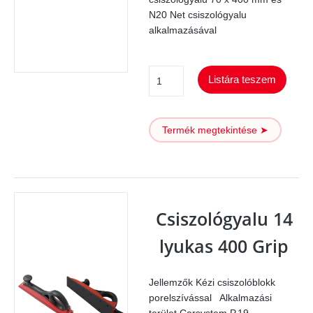
N20 Net csiszológyalu
alkalmazásával
Csiszolóblokk
Listára teszem
8lyukas
GRIP
Termék megtekintése ➤
198
mennyiség
Csiszológyalu 14
lyukas 400 Grip
Jellemzők Kézi csiszolóblokk
porelszívással Alkalmazási