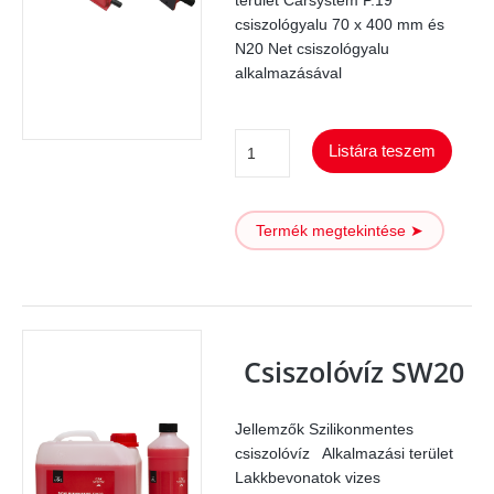
terület Carsystem P.19
csiszológyalu 70 x 400 mm és
N20 Net csiszológyalu
alkalmazásával
Csiszológyalu
Listára teszem
14
lyukas
Termék megtekintése ➤
400
Grip
mennyiség
Csiszolóvíz SW20
Jellemzők Szilikonmentes
csiszolóvíz Alkalmazási terület
Lakkbevonatok vizes