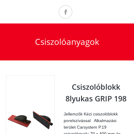
Csiszolóanyagok
Csiszolóblokk
8lyukas GRIP 198
Jellemzők Kézi csiszolóblokk
porelszívással Alkalmazási
terület Carsystem P.19
csiszológyalu 70 x 400 mm és