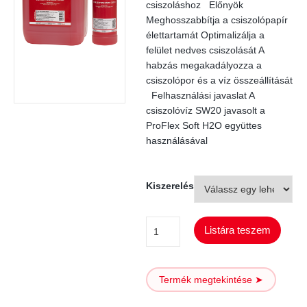
csiszoláshoz Előnyök
Meghosszabbítja a csiszolópapír
élettartamát Optimalizálja a
felület nedves csiszolását A
habzás megakadályozza a
csiszolópor és a víz összeállítását
Felhasználási javaslat A
csiszolóvíz SW20 javasolt a
ProFlex Soft H2O együttes
használásával
Kiszerelés
Csiszolóvíz
Listára teszem
SW20
mennyiség
Termék megtekintése ➤