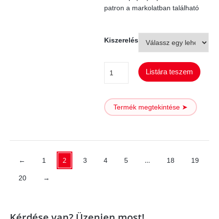
patron a markolatban található
Kiszerelés
Ellenőrző
Listára teszem
por
készlet
Termék megtekintése ➤
mennyiség
2
…
←
1
3
4
5
18
19
20
→
Kérdése van? Üzenjen most!