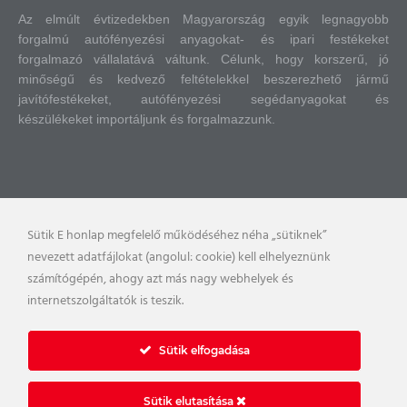
Az elmúlt évtizedekben Magyarország egyik legnagyobb
forgalmú autófényezési anyagokat- és ipari festékeket
forgalmazó vállalatává váltunk.
Célunk, hogy korszerű, jó
minőségű és kedvező feltételekkel beszerezhető jármű
javítófestékeket, autófényezési segédanyagokat és
készülékeket importáljunk és forgalmazzunk.
Sütik E honlap megfelelő működéséhez néha „sütiknek”
nevezett adatfájlokat (angolul: cookie) kell elhelyeznünk
számítógépén, ahogy azt más nagy webhelyek és
internetszolgáltatók is teszik.
Sütik elfogadása
Sütik elutasítása