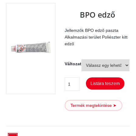
BPO edző
Jellemzők BPO edző paszta
Alkalmazási terület Poliészter kitt
edző
Változat
BPO
Listára teszem
edző
mennyiség
Termék megtekintése ➤