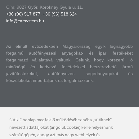
Cím: 9027 Győr, Koroknay Gyula u. 11.
+36 (96) 517 877
,
+36 (96) 518 624
info@carsystem.hu
Az elmúlt évtizedekben Magyarország egyik legnagyobb
forgalmú autófényezési anyagokat- és ipari festékeket
forgalmazó vállalatává váltunk.
Célunk, hogy korszerű, jó
minőségű és kedvező feltételekkel beszerezhető jármű
javítófestékeket, autófényezési segédanyagokat és
készülékeket importáljunk és forgalmazzunk.
Sütik E honlap megfelelő működéséhez néha „sütiknek”
nevezett adatfájlokat (angolul: cookie) kell elhelyeznünk
számítógépén, ahogy azt más nagy webhelyek és