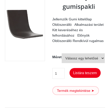
gumispakli
Jellemzők Gumi kittelőlap
Oldószerálló Alkalmazási terület
Kitt keveréséhez és
felhordásához Előnyök
Oldószerálló Rendkívül rugalmas
Méret
Blacky
Listára teszem
gumispakli
mennyiség
Termék megtekintése ➤