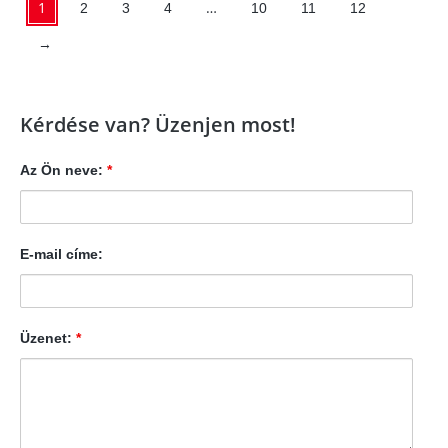
1
…
2
3
4
10
11
12
→
Kérdése van? Üzenjen most!
Az Ön neve:
*
E-mail címe:
Üzenet:
*