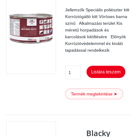
Jellemzők Speciális poliészter kitt
Korróziógátló kitt Vöröses barna
színű Alkalmazási terület Kis
méretű horpadások és
karcolások kitöltésére Előnyök
Korrózióvédelemmel és kiváló
tapadással rendelkezik
Anti
Listára teszem
Rust
kitt
Termék megtekintése ➤
mennyiség
Blacky