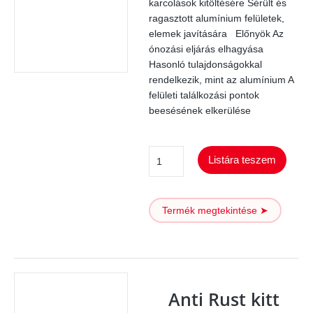
karcolások kitöltésére Sérült és
ragasztott alumínium felületek,
elemek javítására Előnyök Az
ónozási eljárás elhagyása
Hasonló tulajdonságokkal
rendelkezik, mint az alumínium A
felületi találkozási pontok
beesésének elkerülése
Alu
Listára teszem
Spezial
kitt
Termék megtekintése ➤
mennyiség
Anti Rust kitt