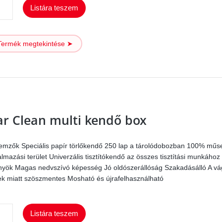
Car
Listára teszem
Clean
multi
Termék megtekintése ➤
box
kendő
mennyiség
ar Clean multi kendő box
lemzők Speciális papír törlőkendő 250 lap a tárolódobozban 100% m
almazási terület Univerzális tisztítókendő az összes tisztítási munkáho
nyök Magas nedvszívó képesség Jó oldószerállóság Szakadásálló A vá
ek miatt szöszmentes Mosható és újrafelhasználható
Car
Listára teszem