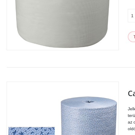
C
Jel
ter
az 
old