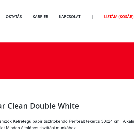
OKTATÁS
KARRIER
KAPCSOLAT
|
LISTÁM (KOSÁR)
ar Clean Double White
lemzők Kétrétegű papír tisztítókendő Perforált tekercs 38x24 cm Alkal
ület Minden általános tisztítási munkához.