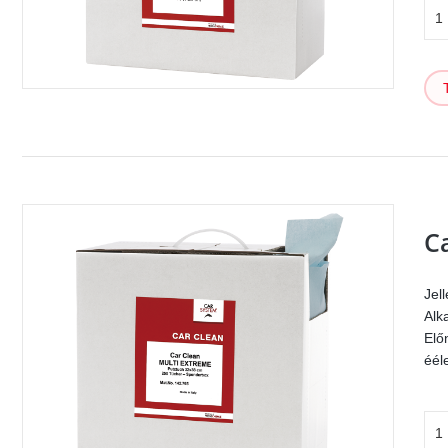
C
Jel
Alk
Elő
éél