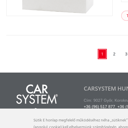
1
2
3
CARSYSTEM HUN
Cím: 9027 Győr, Korokna
+36 (96) 517 877
,
+36 (
info@carsystem.hu
Sütik E honlap megfelelő működéséhez néha „sütiknek” 
(angolul: cookie) kell elhelyeznünk számítógépén, aho