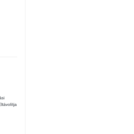
ási
ltávolítja