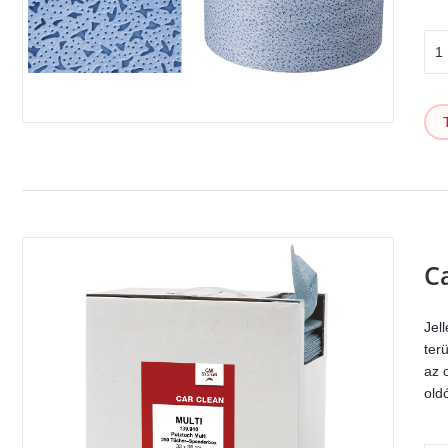
C
Jel
ter
az 
old