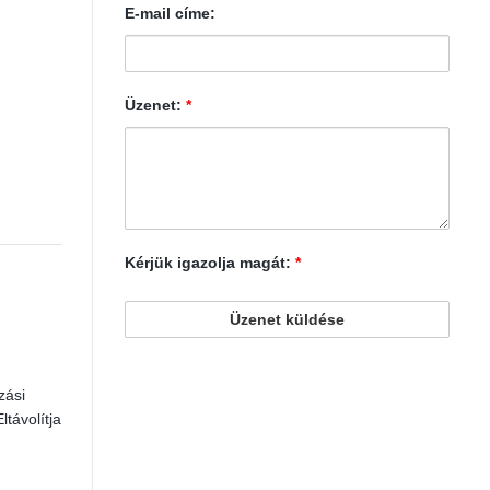
E-mail címe:
Üzenet:
*
Kérjük igazolja magát:
*
zási
ltávolítja