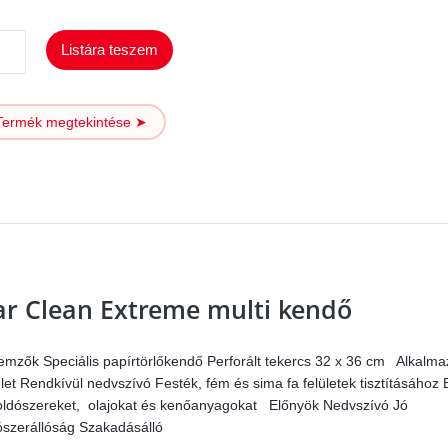
Car
Listára teszem
Clean
Double
Termék megtekintése ➤
White
mennyiség
ar Clean Extreme multi kendő
lemzők Speciális papírtörlőkendő Perforált tekercs 32 x 36 cm Alkalma
ület Rendkívül nedvszívó Festék, fém és sima fa felületek tisztításához E
oldószereket, olajokat és kenőanyagokat Előnyök Nedvszívó Jó
ószerállóság Szakadásálló