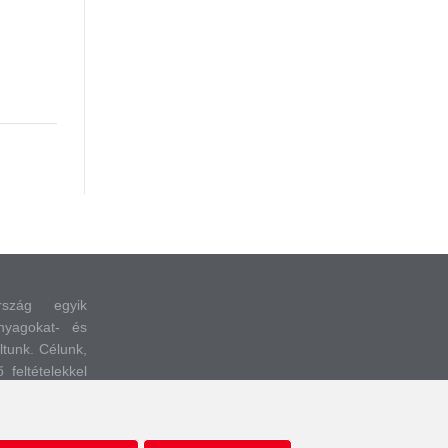
rszág egyik
nyagokat- és
áltunk.
Célunk,
feltételekkel
autófényezési
ortáljunk és