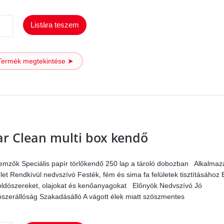
Car
Listára teszem
Clean
Extreme
Termék megtekintése ➤
multi
kendő
mennyiség
ar Clean multi box kendő
lemzők Speciális papír törlőkendő 250 lap a tároló dobozban Alkalmaz
ület Rendkívül nedvszívó Festék, fém és sima fa felületek tisztításához E
oldószereket, olajokat és kenőanyagokat Előnyök Nedvszívó Jó
ószerállóság Szakadásálló A vágott élek miatt szöszmentes