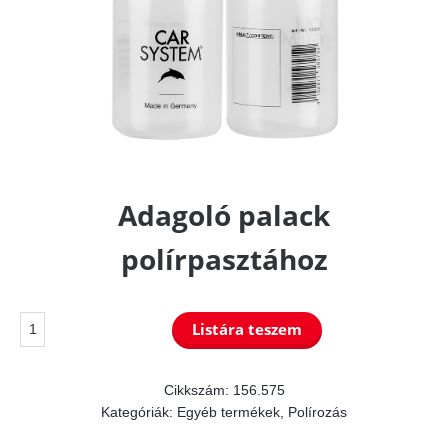
Adagoló palack
polírpasztához
Adagoló
Listára teszem
palack
polírpasztához
Cikkszám:
156.575
Kategóriák:
Egyéb termékek
,
Polírozás
mennyiség