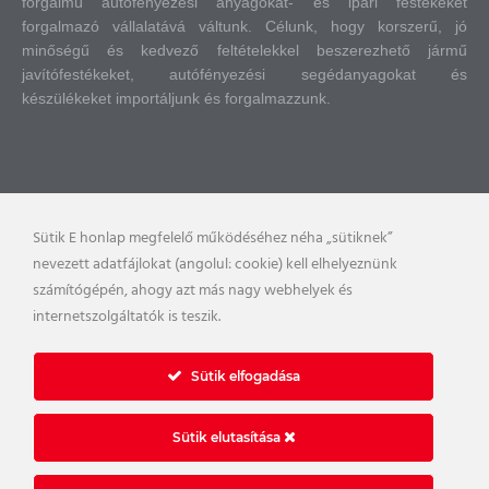
forgalmú autófényezési anyagokat- és ipari festékeket
forgalmazó vállalatává váltunk.
Célunk, hogy korszerű, jó
minőségű és kedvező feltételekkel beszerezhető jármű
javítófestékeket, autófényezési segédanyagokat és
készülékeket importáljunk és forgalmazzunk.
Sütik E honlap megfelelő működéséhez néha „sütiknek”
nevezett adatfájlokat (angolul: cookie) kell elhelyeznünk
számítógépén, ahogy azt más nagy webhelyek és
internetszolgáltatók is teszik.
Sütik elfogadása
Sütik elutasítása
Impresszum
Nyilatkozatok, tájékoztatók