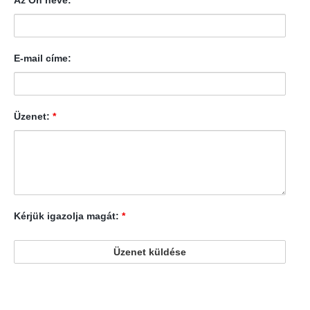
Az Ön neve:
*
E-mail címe:
Üzenet:
*
Kérjük igazolja magát:
*