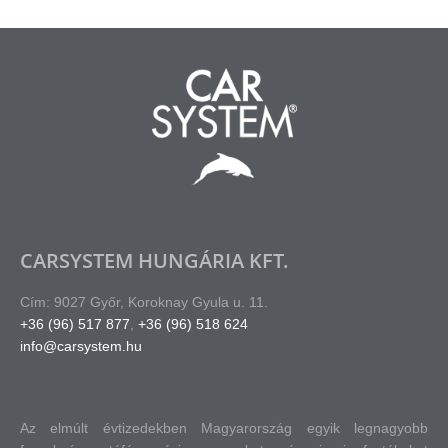
CARSYSTEM HUNGÁRIA KFT.
Cím: 9027 Győr, Koroknay Gyula u. 11.
+36 (96) 517 877
,
+36 (96) 518 624
info@carsystem.hu
Az elmúlt évtizedekben Magyarország egyik legnagyobb