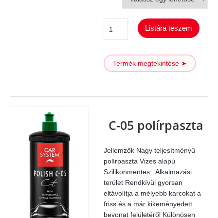
Bárányszőr
Listára teszem
white
S
Termék megtekintése ➤
Edge
mennyiség
C-05 polírpaszta
Jellemzők Nagy teljesítményű
polírpaszta Vizes alapú
Szilikonmentes Alkalmazási
terület Rendkívül gyorsan
eltávolítja a mélyebb karcokat a
friss és a már kikeményedett
bevonat felületéről Különösen