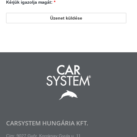
Kérjük igazolja magát:
*
CARSYSTEM HUNGÁRIA KFT.
Cím: 9027 Győr, Koroknay Gyula u. 11.