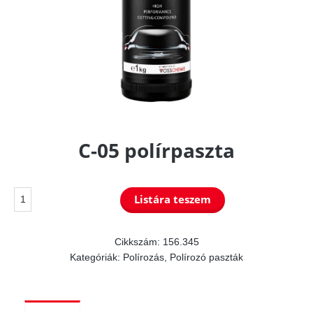
C-05 polírpaszta
C-
Listára teszem
05
polírpaszta
Cikkszám:
156.345
Kategóriák:
Polírozás
,
Polírozó paszták
mennyiség