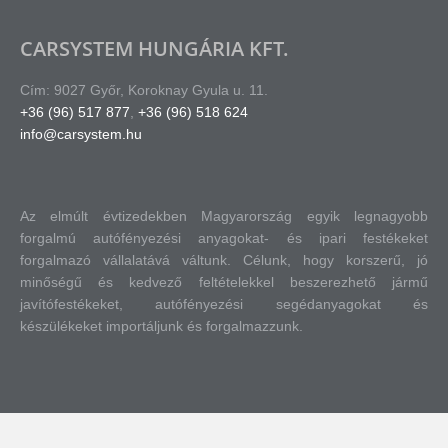
CARSYSTEM HUNGÁRIA KFT.
Cím: 9027 Győr, Koroknay Gyula u. 11.
+36 (96) 517 877
,
+36 (96) 518 624
info@carsystem.hu
Az elmúlt évtizedekben Magyarország egyik legnagyobb
forgalmú autófényezési anyagokat- és ipari festékeket
forgalmazó vállalatává váltunk.
Célunk, hogy korszerű, jó
minőségű és kedvező feltételekkel beszerezhető jármű
javítófestékeket, autófényezési segédanyagokat és
készülékeket importáljunk és forgalmazzunk.