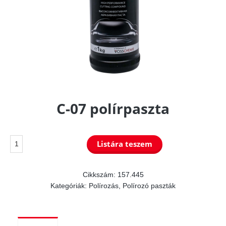
C-07 polírpaszta
C-
Listára teszem
07
polírpaszta
Cikkszám:
157.445
Kategóriák:
Polírozás
,
Polírozó paszták
mennyiség