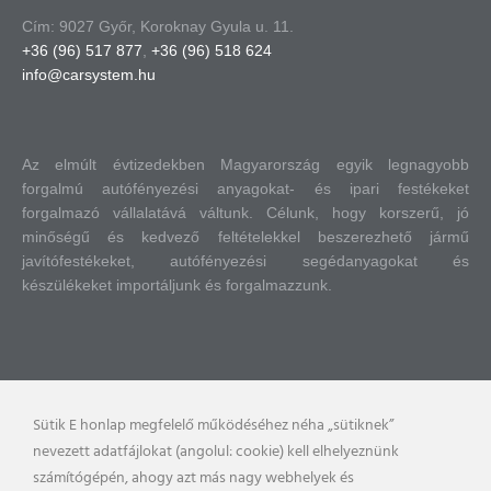
Cím: 9027 Győr, Koroknay Gyula u. 11.
+36 (96) 517 877
,
+36 (96) 518 624
info@carsystem.hu
Az elmúlt évtizedekben Magyarország egyik legnagyobb
forgalmú autófényezési anyagokat- és ipari festékeket
forgalmazó vállalatává váltunk.
Célunk, hogy korszerű, jó
minőségű és kedvező feltételekkel beszerezhető jármű
javítófestékeket, autófényezési segédanyagokat és
készülékeket importáljunk és forgalmazzunk.
Sütik E honlap megfelelő működéséhez néha „sütiknek”
nevezett adatfájlokat (angolul: cookie) kell elhelyeznünk
számítógépén, ahogy azt más nagy webhelyek és