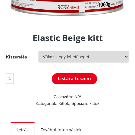
Elastic Beige kitt
Kiszerelés
Elastic
Listára teszem
Beige
kitt
Cikkszám:
N/A
Kategóriák:
Kittek
,
Speciális kittek
mennyiség
Leírás
További információk