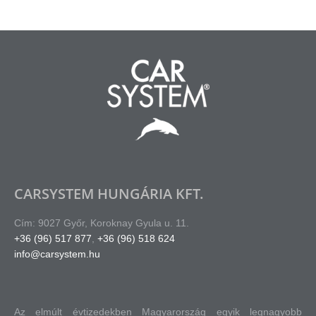
CARSYSTEM HUNGÁRIA KFT.
Cím: 9027 Győr, Koroknay Gyula u. 11.
+36 (96) 517 877
,
+36 (96) 518 624
info@carsystem.hu
Az elmúlt évtizedekben Magyarország egyik legnagyobb