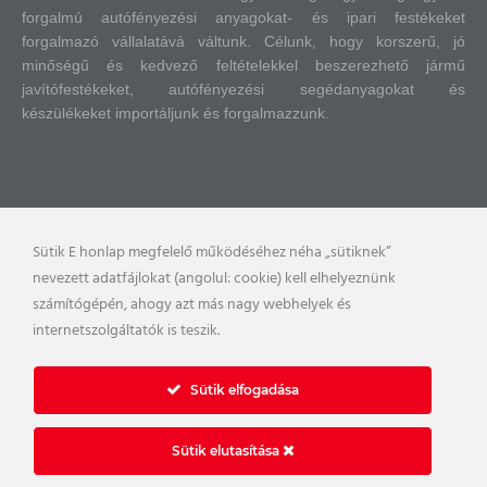
forgalmú autófényezési anyagokat- és ipari festékeket
forgalmazó vállalatává váltunk.
Célunk, hogy korszerű, jó
minőségű és kedvező feltételekkel beszerezhető jármű
javítófestékeket, autófényezési segédanyagokat és
készülékeket importáljunk és forgalmazzunk.
Sütik E honlap megfelelő működéséhez néha „sütiknek”
nevezett adatfájlokat (angolul: cookie) kell elhelyeznünk
számítógépén, ahogy azt más nagy webhelyek és
internetszolgáltatók is teszik.
Sütik elfogadása
Sütik elutasítása
Impresszum
Nyilatkozatok, tájékoztatók