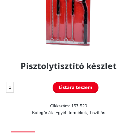
Pisztolytisztító készlet
Pisztolytisztító
Listára teszem
készlet
mennyiség
Cikkszám:
157.520
Kategóriák:
Egyéb termékek
,
Tisztítás