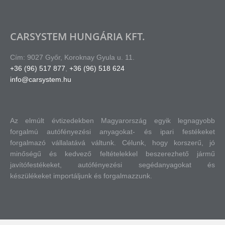
CARSYSTEM HUNGÁRIA KFT.
Cím: 9027 Győr, Koroknay Gyula u. 11.
+36 (96) 517 877
,
+36 (96) 518 624
info@carsystem.hu
Az elmúlt évtizedekben Magyarország egyik legnagyobb
forgalmú autófényezési anyagokat- és ipari festékeket
forgalmazó vállalatává váltunk.
Célunk, hogy korszerű, jó
minőségű és kedvező feltételekkel beszerezhető jármű
javítófestékeket, autófényezési segédanyagokat és
készülékeket importáljunk és forgalmazzunk.