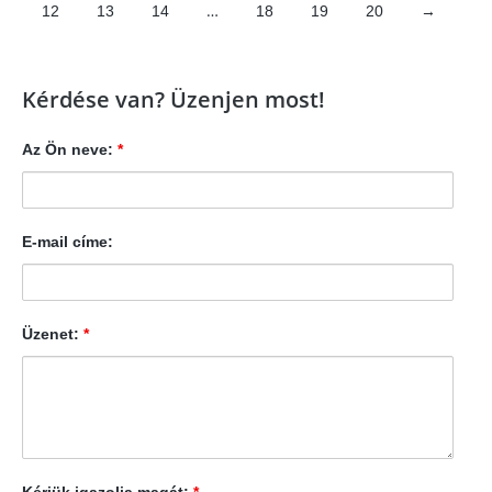
…
12
13
14
18
19
20
→
Kérdése van? Üzenjen most!
Az Ön neve:
*
E-mail címe:
Üzenet:
*
Kérjük igazolja magát:
*