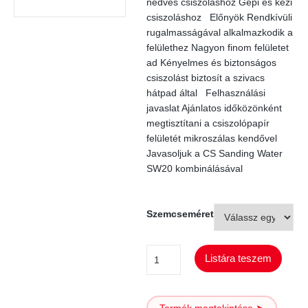
nedves csiszoláshoz Gépi és kézi
csiszoláshoz Előnyök Rendkívüli
rugalmasságával alkalmazkodik a
felülethez Nagyon finom felületet
ad Kényelmes és biztonságos
csiszolást biztosít a szivacs
hátpad által Felhasználási
javaslat Ajánlatos időközönként
megtisztítani a csiszolópapír
felületét mikroszálas kendővel
Javasoljuk a CS Sanding Water
SW20 kombinálásával
Szemcseméret
ProFlex
Listára teszem
Jupiter
Soft