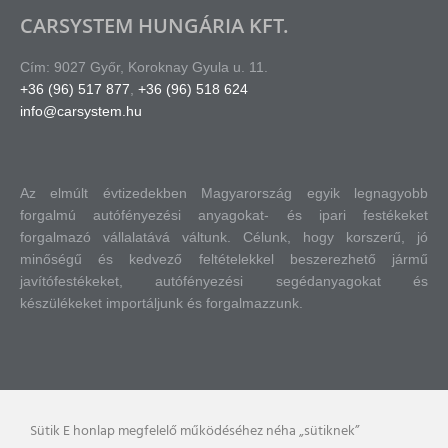
CARSYSTEM HUNGÁRIA KFT.
Cím: 9027 Győr, Koroknay Gyula u. 11.
+36 (96) 517 877
,
+36 (96) 518 624
info@carsystem.hu
Az elmúlt évtizedekben Magyarország egyik legnagyobb
forgalmú autófényezési anyagokat- és ipari festékeket
forgalmazó vállalatává váltunk.
Célunk, hogy korszerű, jó
minőségű és kedvező feltételekkel beszerezhető jármű
javítófestékeket, autófényezési segédanyagokat és
készülékeket importáljunk és forgalmazzunk.
Sütik E honlap megfelelő működéséhez néha „sütiknek”