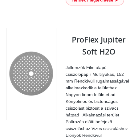
Termék megtekintése ➤
75
mm
multilyukas
mennyiség
ProFlex Jupiter
Soft H2O
Jellemzők Film alapú
csiszolópapír Multilyukas, 152
mm Rendkívüli rugalmasságával
alkalmazkodik a felülethez
Nagyon finom felületet ad
Kényelmes és biztonságos
csiszolást biztosít a szivacs
hátpad Alkalmazási terület
Polírozás előtti befejező
csiszoláshoz Vizes csiszoláshoz
Előnyök Rendkívül