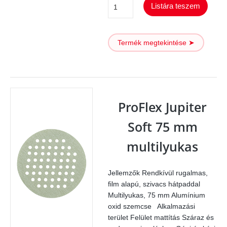
ProFlex
Listára teszem
Jupiter
Soft
Termék megtekintése ➤
152
mm
mennyiség
ProFlex Jupiter
Soft 75 mm
multilyukas
Jellemzők Rendkívül rugalmas,
film alapú, szivacs hátpaddal
Multilyukas, 75 mm Alumínium
oxid szemcse Alkalmazási
terület Felület mattítás Száraz és