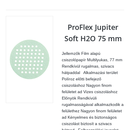
mennyiség
ProFlex Jupiter
Soft H2O 75 mm
Jellemzők Film alapú
csiszolópapír Multilyukas, 77 mm
Rendkívül rugalmas, szivacs
hátpaddal Alkalmazási terület
Políroz előtti befejező
csiszoláshoz Nagyon finom
felületet ad Vizes csiszoláshoz
Előnyök Rendkívüli
rugalmasságával alkalmazkodik a
felülethez Nagyon finom felületet
ad Kényelmes és biztonságos
csiszolást biztosít a szivacs