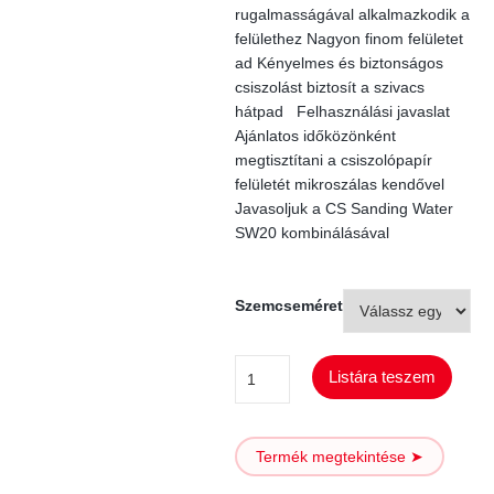
rugalmasságával alkalmazkodik a
felülethez Nagyon finom felületet
ad Kényelmes és biztonságos
csiszolást biztosít a szivacs
hátpad Felhasználási javaslat
Ajánlatos időközönként
megtisztítani a csiszolópapír
felületét mikroszálas kendővel
Javasoljuk a CS Sanding Water
SW20 kombinálásával
Szemcseméret
ProFlex
Listára teszem
Jupiter
Soft
Termék megtekintése ➤
H2O