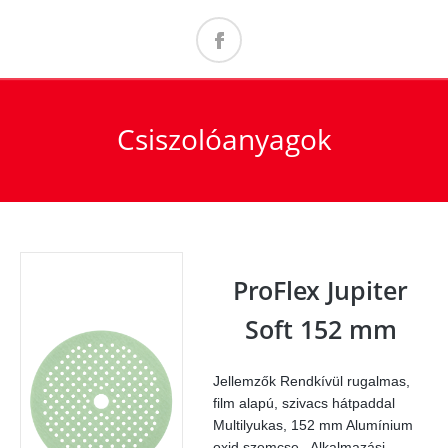
Csiszolóanyagok
ProFlex Jupiter
Soft 152 mm
Jellemzők Rendkívül rugalmas,
film alapú, szivacs hátpaddal
Multilyukas, 152 mm Alumínium
oxid szemcse Alkalmazási