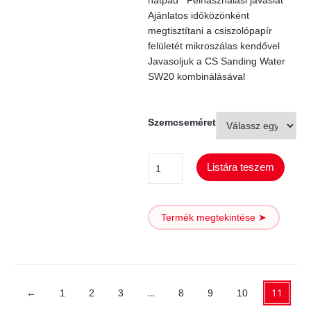
hátpad Felhasználási javaslat
Ajánlatos időközönként
megtisztítani a csiszolópapír
felületét mikroszálas kendővel
Javasoljuk a CS Sanding Water
SW20 kombinálásával
Szemcseméret
ProFlex
Listára teszem
Jupiter
Soft
Termék megtekintése ➤
H2O
75
mm
mennyiség
…
11
←
1
2
3
8
9
10